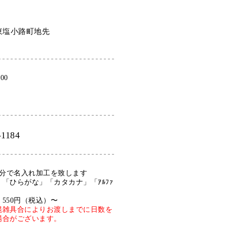
東塩小路町地先
:00
-1184
0分で名入れ加工を致します
「ひらがな」「カタカナ」「ｱﾙﾌｧ
550円（税込）〜
混雑具合によりお渡しまでに日数を
場合がございます。