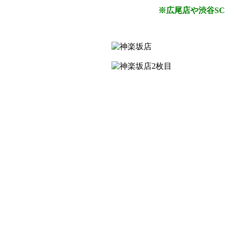
※広尾店や渋谷S