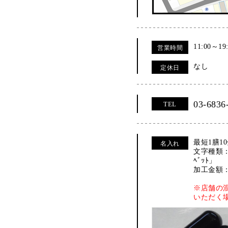
11:00～19
営業時間
なし
定休日
03-6836
TEL
最短1膳1
名入れ
文字種類：
ﾍﾞｯﾄ」
加工金額：
※店舗の
いただく