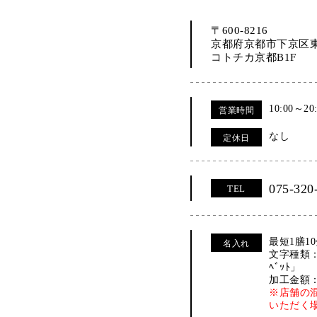
〒600-8216
京都府京都市下京区
コトチカ京都B1F
10:00～20
営業時間
なし
定休日
075-320
TEL
最短1膳1
名入れ
文字種類：
ﾍﾞｯﾄ」
加工金額：
※店舗の
いただく