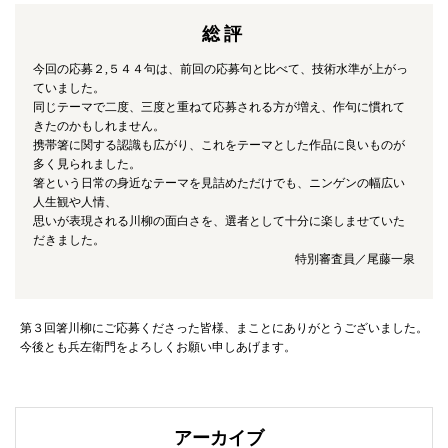
総評
今回の応募２,５４４句は、前回の応募句と比べて、技術水準が上がっ
ていました。
同じテーマで二度、三度と重ねて応募される方が増え、作句に慣れて
きたのかもしれません。
携帯箸に関する認識も広がり、これをテーマとした作品に良いものが
多く見られました。
箸という日常の身近なテーマを見詰めただけでも、ニンゲンの幅広い
人生観や人情、
思いが表現される川柳の面白さを、選者として十分に楽しませていた
だきました。
特別審査員／尾藤一泉
第３回箸川柳にご応募くださった皆様、まことにありがとうございました。
今後とも兵左衛門をよろしくお願い申しあげます。
アーカイブ