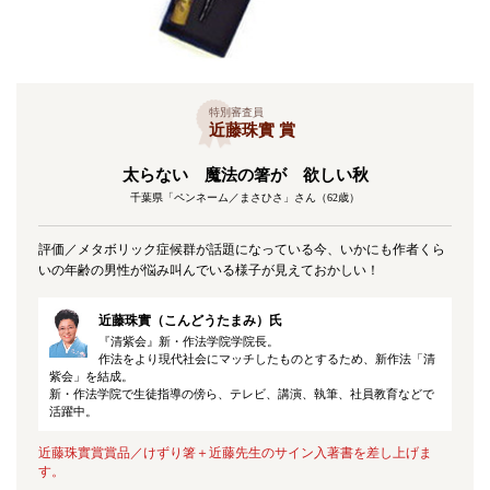
特別審査員
近藤珠實 賞
太らない 魔法の箸が 欲しい秋
千葉県「ペンネーム／まさひさ」さん（62歳）
評価／メタボリック症候群が話題になっている今、いかにも作者くら
いの年齢の男性が悩み叫んでいる様子が見えておかしい！
近藤珠實（こんどうたまみ）氏
『清紫会』新・作法学院学院長。
作法をより現代社会にマッチしたものとするため、新作法「清
紫会」を結成。
新・作法学院で生徒指導の傍ら、テレビ、講演、執筆、社員教育などで
活躍中。
近藤珠實賞賞品／けずり箸＋近藤先生のサイン入著書を差し上げま
す。