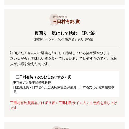
特別審査員
三田村有純 賞
腹回り 気にして怯む 迷い箸
京都府「ペンネーム／邪魔句斎」さん（67歳）
評価／たくさんのご馳走を前にして躊躇している姿が浮かびます。
迷いながらも美味しい物を食べてしまいあとで反省するのです。私個
人が共感を覚えた句です。
三田村有純（みたむらありすみ）氏
東京藝術大学美術学部教授。
日展評議員・日本現代工芸美術家協会評議員。日本漆文化研究所副理事
長。
三田村有純賞賞品／けずり箸＋三田村氏サイン入ミニ色紙を差し上げ
ます。