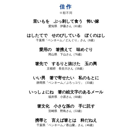
佳作
※順不同
里いもを ぶっ刺して食う 怖い嫁
愛知県 伊藤さん（61歳）
はしたてで せのびしている ぼくのはし
千葉県「ペンネーム／どんぐり」さん（8歳）
愛用の 箸携えて 味めぐり
岡山県 下山さん（76歳）
箸先で するりと抜けた 玉の輿
京都府 長谷川さん（58歳）
いい男 箸で寄せたい 私のもとに
静岡県「ペンネーム／ぶろっコリ」（33歳）
いっしょにね 箸の絵文字のあるメール
福井県 小原さん（68歳）
箸文化 小さな孫の 手に託す
宮崎県 野島さん（53歳）
携帯と 言えば箸とは 粋だねえ
千葉県「ペンネーム／香山蘭」さん（46歳）