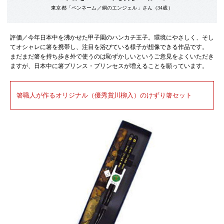
東京都「ペンネーム／銅のエンジェル」さん（34歳）
評価／今年日本中を沸かせた甲子園のハンカチ王子。環境にやさしく、そし
てオシャレに箸を携帯し、注目を浴びている様子が想像できる作品です。
まだまだ箸を持ち歩き外で使うのは恥ずかしいというご意見をよくいただき
ますが、日本中に箸プリンス・プリンセスが増えることを願っています。
箸職人が作るオリジナル（優秀賞川柳入）のけずり箸セット