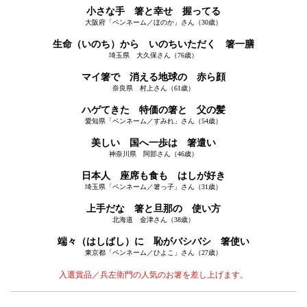
小さな手 箸と幸せ 握ってる
大阪府「ペンネーム／ほのか」さん（30歳）
生命（いのち）から いのちいただく 箸一膳
埼玉県 大久保さん（76歳）
マイ箸で 消える地球の 赤ら顔
奈良県 村上さん（61歳）
ハゲてきた 特価の箸と 父の髪
愛知県「ペンネーム／すみれ」さん（54歳）
美しい 国へ一歩は 箸遣い
神奈川県 阿部さん（46歳）
日本人 座席も食も はしが好き
埼玉県「ペンネーム／箸っ子」さん（31歳）
上手だな 箸と旦那の 使い方
北海道 金津さん（38歳）
端々（はしばし）に 恥がバシバシ 箸使い
東京都「ペンネーム／ひよこ」さん（27歳）
入選賞品／兵左衛門の人気のお箸を差し上げます。