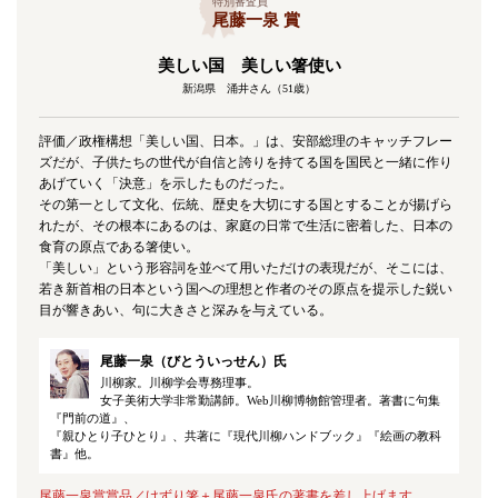
特別審査員
尾藤一泉 賞
美しい国 美しい箸使い
新潟県 涌井さん（51歳）
評価／政権構想「美しい国、日本。」は、安部総理のキャッチフレー
ズだが、子供たちの世代が自信と誇りを持てる国を国民と一緒に作り
あげていく「決意」を示したものだった。
その第一として文化、伝統、歴史を大切にする国とすることが揚げら
れたが、その根本にあるのは、家庭の日常で生活に密着した、日本の
食育の原点である箸使い。
「美しい」という形容詞を並べて用いただけの表現だが、そこには、
若き新首相の日本という国への理想と作者のその原点を提示した鋭い
目が響きあい、句に大きさと深みを与えている。
尾藤一泉（びとういっせん）氏
川柳家。川柳学会専務理事。
女子美術大学非常勤講師。Web川柳博物館管理者。著書に句集
『門前の道』、
『親ひとり子ひとり』、共著に『現代川柳ハンドブック』『絵画の教科
書』他。
尾藤一泉賞賞品／けずり箸＋尾藤一泉氏の著書を差し上げます。