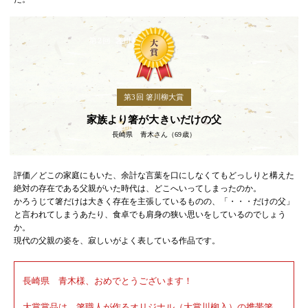
第3回 箸川柳大賞
家族より箸が大きいだけの父
長崎県 青木さん（69歳）
評価／どこの家庭にもいた、余計な言葉を口にしなくてもどっしりと構えた
絶対の存在である父親がいた時代は、どこへいってしまったのか。
かろうじて箸だけは大きく存在を主張しているものの、「・・・だけの父」
と言われてしまうあたり、食卓でも肩身の狭い思いをしているのでしょう
か。
現代の父親の姿を、寂しいがよく表している作品です。
長崎県 青木様、おめでとうございます！
大賞賞品は、箸職人が作るオリジナル（大賞川柳入）の携帯箸