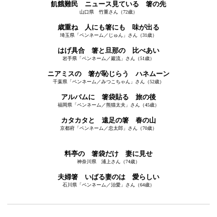
飢餓難民 ニュース見ている 箸の先
山口県 竹重さん（72歳）
歳重ね 人にも箸にも 味が出る
埼玉県「ペンネーム／じゅん」さん（31歳）
はげ具合 箸と旦那の 比べあい
岩手県「ペンネーム／巖流」さん（51歳）
ニアミスの 箸が恥じらう ハネムーン
千葉県「ペンネーム／みつこちゃん」さん（52歳）
アルバムに 箸袋貼る 旅の後
福岡県「ペンネーム／熊猫太夫」さん（45歳）
カタカタと 遠足の箸 春の山
京都府「ペンネーム／忠太郎」さん（70歳）
料亭の 箸袋だけ 妻に見せ
神奈川県 浦上さん（74歳）
夫婦箸 いばる妻のは 愛らしい
石川県「ペンネーム／治愛」さん（64歳）